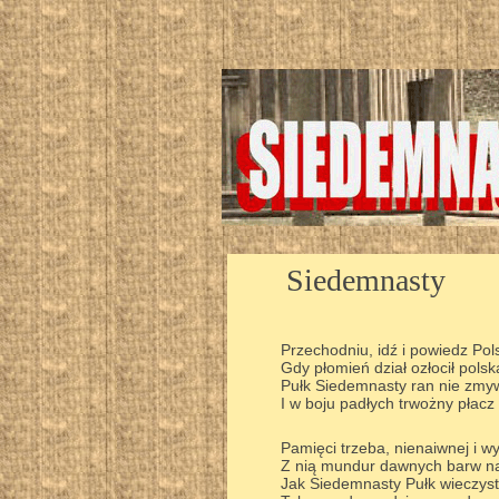
Siedemnasty
Przechodniu, idź i powiedz Pols
Gdy płomień dział ozłocił polsk
Pułk Siedemnasty ran nie zmyw
I w boju padłych trwożny płacz 
Pamięci trzeba, nienaiwnej i wy
Z nią mundur dawnych barw na
Jak Siedemnasty Pułk wieczyst