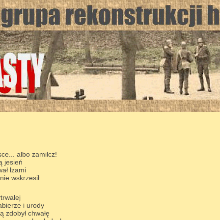
ce... albo zamilcz!
ą jesień
ał łzami
nie wskrzesił
trwałej
bierze i urody
ą zdobył chwałę