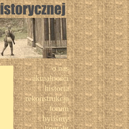
o nas
aktualności
historia
rekonstrukcja
forum
byliśmy
kontakt