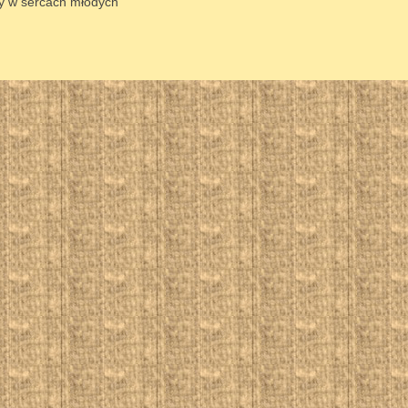
y w sercach młodych